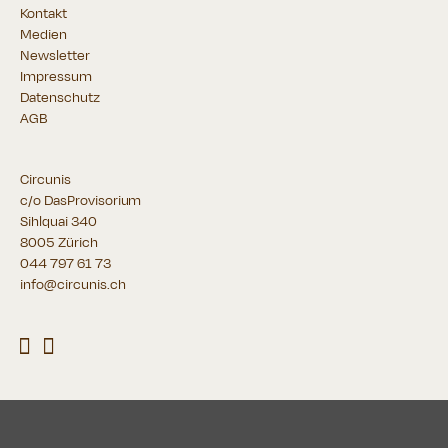
Kontakt
Medien
Newsletter
Impressum
Datenschutz
AGB
Circunis
c/o DasProvisorium
Sihlquai 340
8005 Zürich
044 797 61 73
info@circunis.ch