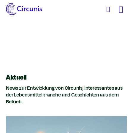
Zum
Inhalt
Aktuell
News zur Entwicklung von Circunis, Interessantes aus
der Lebensmittelbranche und Geschichten aus dem
Betrieb.