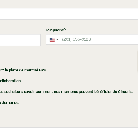
Téléphone
*
É
T
A
T
S
ant la place de marché B2B.
-
U
collaboration.
N
I
nous souhaitons savoir comment nos membres peuvent bénéficier de Circunis.
S
re demande.
+
1