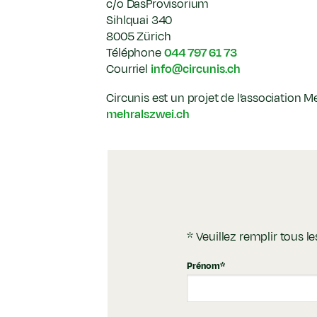
c/o DasProvisorium
Sihlquai 340
8005 Zürich
Téléphone
044 797 61 73
Courriel
info@circunis.ch
Circunis est un projet de l’association M
mehralszwei.ch
* Veuillez remplir tous 
Prénom
*