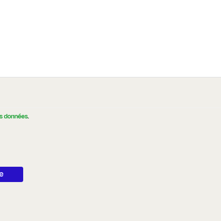
es données
.