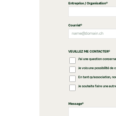
Entreprise / Organisation
*
Courriel
*
VEUILLEZ ME CONTACTER
*
J’ai une question concern
Je vois une possibilité de 
En tant qu’association, 
Je souhaite faire une aut
Message
*